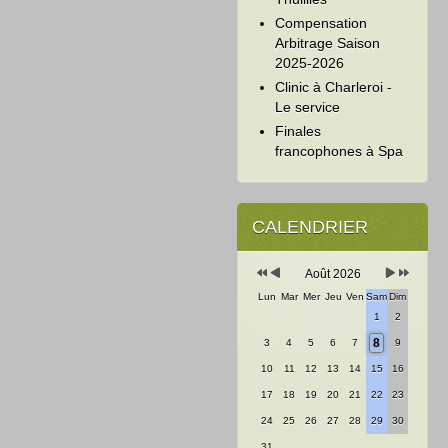
Compensation
Arbitrage Saison
2025-2026
Clinic à Charleroi -
Le service
Finales
francophones à Spa
Année
Mois
Mois
Année
précédente
précédent
suivant
suivante
CALENDRIER
Août 2026
Lun
Mar
Mer
Jeu
Ven
Sam
Dim
1
2
8
3
4
5
6
7
9
10
11
12
13
14
15
16
17
18
19
20
21
22
23
24
25
26
27
28
29
30
31