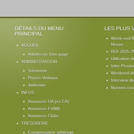
DÉTAILS DU MENU
LES PLUS 
PRINCIPAL
Week-end Ki
Neuve
ACCUEIL
ROI 2025-2
Articles en 1ère page
Utilisation d
ADMINISTRATION
Inter-Provin
Trésorerie
Weekend de 
Procès Verbaux
Interview d
Judiciaire
Normes cov
INFOS
Annonces OA (ex CA)
Annonces FVWB
Annonces Clubs
TRESORERIE
Compensation arbitrage