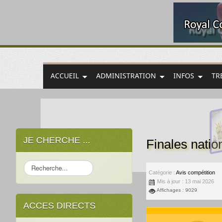
ACCUEIL
ADMINISTRATION
INFOS
TR
JE CHERCHE ...
Finales nati
Rechercher
Catégorie :
Avis compétition
Mis à jour : 13 mai 2026
Affichages : 9029
ACCES DIRECTS