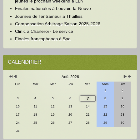
jeunes le prochain weekend à LLN
Finales nationales à Louvain-la-Neuve
Journée de l'entraîneur à Thuillies
Compensation Arbitrage Saison 2025-2026
Clinic à Charleroi - Le service
Finales francophones à Spa
Année
Mois
Mois
Année
précédente
précédent
suivant
suivante
CALENDRIER
Août 2026
Lun
Mar
Mer
Jeu
Ven
Sam
Dim
1
2
7
3
4
5
6
8
9
10
11
12
13
14
15
16
17
18
19
20
21
22
23
24
25
26
27
28
29
30
31