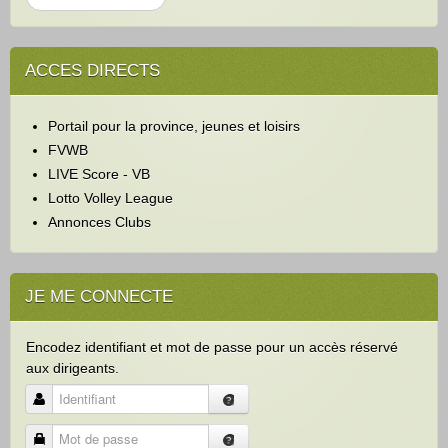
e
c
h
ACCES DIRECTS
e
r
c
Portail pour la province, jeunes et loisirs
h
e
FVWB
r
LIVE Score - VB
Lotto Volley League
Annonces Clubs
JE ME CONNECTE
Encodez identifiant et mot de passe pour un accès réservé
aux dirigeants.
Identifiant
Mot de passe