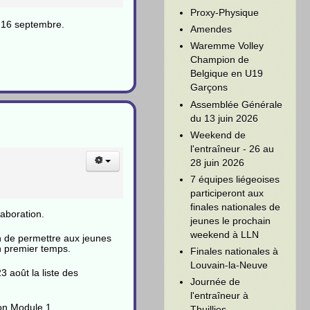
Proxy-Physique
t 16 septembre.
Amendes
Waremme Volley
Champion de
Belgique en U19
Garçons
Assemblée Générale
du 13 juin 2026
Weekend de
l'entraîneur - 26 au
28 juin 2026
7 équipes liégeoises
participeront aux
finales nationales de
laboration.
jeunes le prochain
weekend à LLN
in de permettre aux jeunes
un premier temps.
Finales nationales à
Louvain-la-Neuve
3 août la liste des
Journée de
l'entraîneur à
ion Module 1.
Thuillies