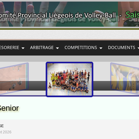
ESORERIE
ARBITRAGE
COMPETITIONS
DOCUMENTS
Senior
GE
let 2026