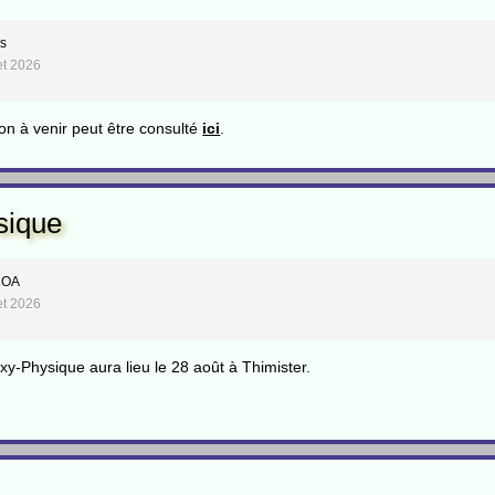
s
let 2026
on à venir peut être consulté
ici
.
sique
 OA
let 2026
y-Physique aura lieu le 28 août à Thimister.