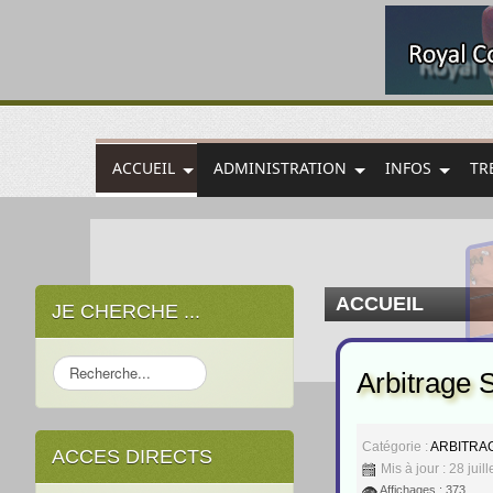
ACCUEIL
ADMINISTRATION
INFOS
TR
ACCUEIL
JE CHERCHE ...
Rechercher
Arbitrage 
Catégorie :
ARBITRA
ACCES DIRECTS
Mis à jour : 28 juil
Affichages : 373