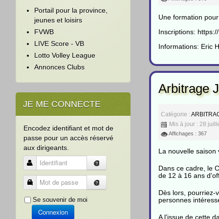
Portail pour la province,
Une formation pour
jeunes et loisirs
Inscriptions:
https:
FVWB
LIVE Score - VB
Informations: Eric
Lotto Volley League
Annonces Clubs
Arbitrage 
JE ME CONNECTE
Catégorie :
ARBITRA
Mis à jour : 28 juil
Encodez identifiant et mot de
Affichages : 367
passe pour un accès réservé
aux dirigeants.
La nouvelle saison 
Identifiant
Dans ce cadre, le C
de 12 à 16 ans d'of
Mot de passe
Dès lors, pourriez-
Se souvenir de moi
personnes intéress
Connexion
A l'issue de cette 