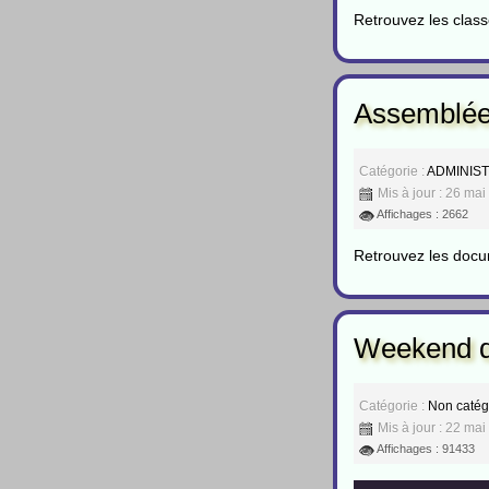
Retrouvez les clas
Assemblée 
Catégorie :
ADMINIS
Mis à jour : 26 ma
Affichages : 2662
Retrouvez les docum
Weekend de
Catégorie :
Non catég
Mis à jour : 22 ma
Affichages : 91433