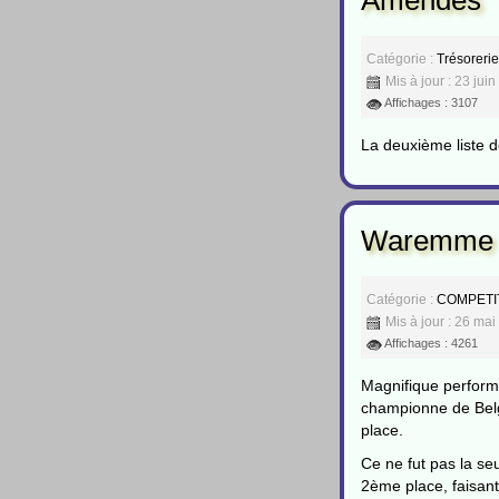
Catégorie :
Trésoreri
Mis à jour : 23 jui
Affichages : 3107
La deuxième liste
Waremme V
Catégorie :
COMPETI
Mis à jour : 26 ma
Affichages : 4261
Magnifique perform
championne de Belgi
place.
Ce ne fut pas la se
2ème place, faisant