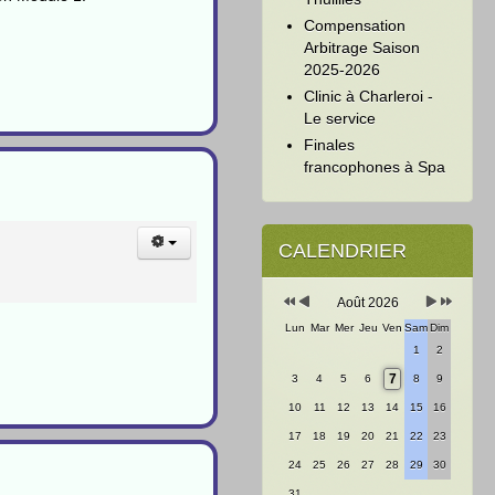
Compensation
Arbitrage Saison
2025-2026
Clinic à Charleroi -
Le service
Finales
francophones à Spa
Année
Mois
Mois
Année
précédente
précédent
suivant
suivante
CALENDRIER
Août 2026
Lun
Mar
Mer
Jeu
Ven
Sam
Dim
1
2
7
3
4
5
6
8
9
10
11
12
13
14
15
16
17
18
19
20
21
22
23
24
25
26
27
28
29
30
31