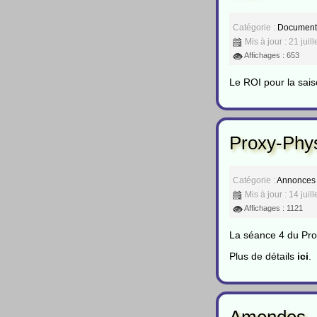
Catégorie :
Document
Mis à jour : 21 juil
Affichages : 653
Le ROI pour la sais
Proxy-Phy
Catégorie :
Annonces
Mis à jour : 14 juil
Affichages : 1121
La séance 4 du Prox
Plus de détails
ici
.
Amendes