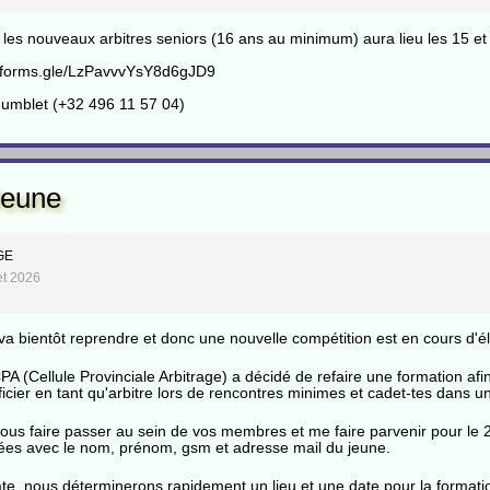
 les nouveaux arbitres seniors (16 ans au minimum) aura lieu les 15 e
//forms.gle/LzPavvvYsY8d6gJD9
 Humblet (+32 496 11 57 04)
Jeune
GE
let 2026
va bientôt reprendre et donc une nouvelle compétition est en cours d'é
PA (Cellule Provinciale Arbitrage) a décidé de refaire une formation af
ficier en tant qu'arbitre lors de rencontres minimes et cadet-tes dans 
vous faire passer au sein de vos membres et me faire parvenir pour le 2
ées avec le nom, prénom, gsm et adresse mail du jeune.
date, nous déterminerons rapidement un lieu et une date pour la format