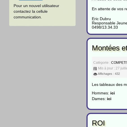
Pour un nouvel utilisateur
En attente de vos 
contactez la cellule
communication.
Eric Dubru
Responsable Jeunes
0498/13.34.33
Montées e
Catégorie :
COMPETI
Mis à jour : 27 juil
Affichages : 432
Les tableaux des m
Hommes:
ici
Dames:
ici
ROI