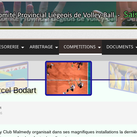
ESORERIE
ARBITRAGE
COMPETITIONS
DOCUMENTS
cel Bodart
t
26
ey Club Malmedy organisait dans ses magnifiques installations la derni