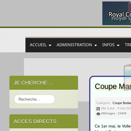
ACCUEIL
ADMINISTRATION
INFOS
TR
JE CHERCHE ...
Coupe Mar
Rechercher
Catégorie :
Coupe Bodar
Mis à jour : 4 mai 20
Affichages : 15406
ACCES DIRECTS
Ce 1er mai, le Voll