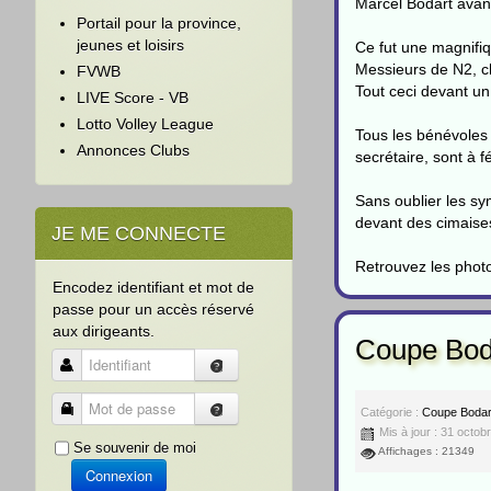
Marcel Bodart avant
Portail pour la province,
jeunes et loisirs
Ce fut une magnifi
Messieurs de N2, c
FVWB
Tout ceci devant un
LIVE Score - VB
Lotto Volley League
Tous les bénévoles 
Annonces Clubs
secrétaire, sont à f
Sans oublier les s
devant des cimaise
JE ME CONNECTE
Retrouvez les pho
Encodez identifiant et mot de
passe pour un accès réservé
aux dirigeants.
Coupe Bod
Identifiant
Mot de passe
Catégorie :
Coupe Bodar
Mis à jour : 31 octob
Se souvenir de moi
Affichages : 21349
Connexion