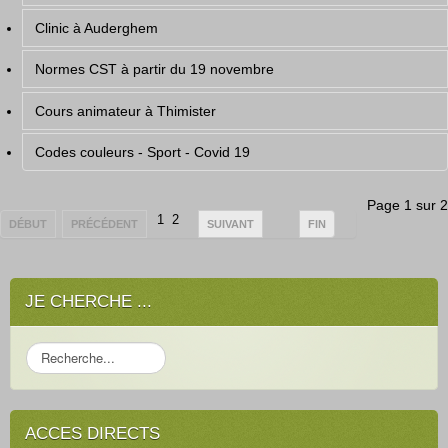
Clinic à Auderghem
Normes CST à partir du 19 novembre
Cours animateur à Thimister
Codes couleurs - Sport - Covid 19
Page 1 sur 2
1
2
DÉBUT
PRÉCÉDENT
SUIVANT
FIN
JE CHERCHE ...
R
e
c
h
ACCES DIRECTS
e