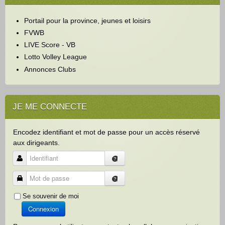
r
c
Portail pour la province, jeunes et loisirs
h
e
FVWB
r
LIVE Score - VB
Lotto Volley League
Annonces Clubs
JE ME CONNECTE
Encodez identifiant et mot de passe pour un accès réservé
aux dirigeants.
Identifiant
Mot de passe
Se souvenir de moi
Connexion