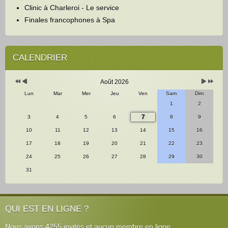
Clinic à Charleroi - Le service
Finales francophones à Spa
Année
Mois
Mois
Année
précédente
précédent
suivant
suivante
CALENDRIER
Août 2026
Lun
Mar
Mer
Jeu
Ven
Sam
Dim
1
2
7
3
4
5
6
8
9
10
11
12
13
14
15
16
17
18
19
20
21
22
23
24
25
26
27
28
29
30
31
QUI EST EN LIGNE ?
Nous avons 4255 invités et aucun membre en ligne