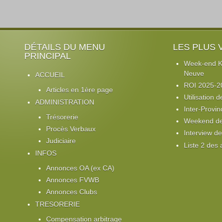
DÉTAILS DU MENU
LES PLUS 
PRINCIPAL
Week-end Ki
Neuve
ACCUEIL
ROI 2025-2
Articles en 1ère page
Utilisation d
ADMINISTRATION
Inter-Provin
Trésorerie
Weekend de 
Procès Verbaux
Interview d
Judiciaire
Liste 2 des
INFOS
Annonces OA (ex CA)
Annonces FVWB
Annonces Clubs
TRESORERIE
Compensation arbitrage