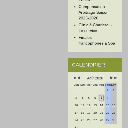
Compensation
Arbitrage Saison
2025-2026
Clinic à Charleroi -
Le service
Finales
francophones à Spa
Année
Mois
Mois
Année
précédente
précédent
suivant
suivante
CALENDRIER
Août 2026
Lun
Mar
Mer
Jeu
Ven
Sam
Dim
1
2
7
3
4
5
6
8
9
10
11
12
13
14
15
16
17
18
19
20
21
22
23
24
25
26
27
28
29
30
31