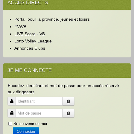
ACCES DIRECTS
e
r
c
Portail pour la province, jeunes et loisirs
h
e
FVWB
r
LIVE Score - VB
Lotto Volley League
Annonces Clubs
JE ME CONNECTE
Encodez identifiant et mot de passe pour un accès réservé
aux dirigeants.
Identifiant
Mot de passe
Se souvenir de moi
Connexion