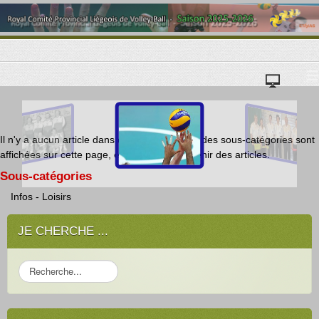
≡
Il n'y a aucun article dans cette catégorie. Si des sous-catégories sont
affichées sur cette page, elles peuvent contenir des articles.
Sous-catégories
Infos - Loisirs
JE CHERCHE ...
R
e
c
h