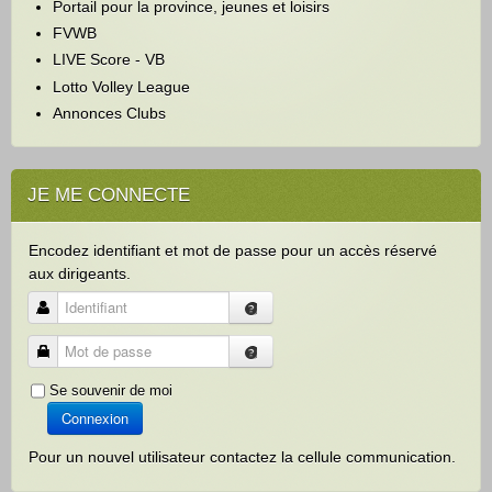
Portail pour la province, jeunes et loisirs
h
e
FVWB
r
LIVE Score - VB
Lotto Volley League
Annonces Clubs
JE ME CONNECTE
Encodez identifiant et mot de passe pour un accès réservé
aux dirigeants.
Identifiant
Mot de passe
Se souvenir de moi
Connexion
Pour un nouvel utilisateur contactez la cellule communication.