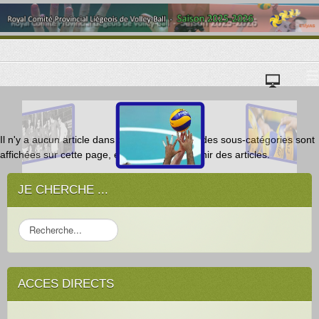
≡
Il n'y a aucun article dans cette catégorie. Si des sous-catégories sont
affichées sur cette page, elles peuvent contenir des articles.
JE CHERCHE ...
R
e
c
h
ACCES DIRECTS
e
r
c