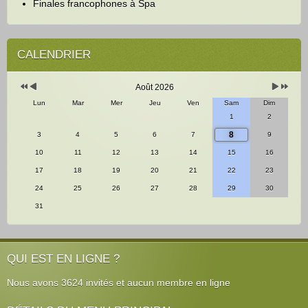
Finales francophones à Spa
Année
Mois
Mois
Année
précédente
précédent
suivant
suivante
CALENDRIER
Août 2026
Lun
Mar
Mer
Jeu
Ven
Sam
Dim
1
2
8
3
4
5
6
7
9
10
11
12
13
14
15
16
17
18
19
20
21
22
23
24
25
26
27
28
29
30
31
QUI EST EN LIGNE ?
Nous avons 3624 invités et aucun membre en ligne