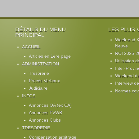
DÉTAILS DU MENU
LES PLUS 
PRINCIPAL
Week-end Ki
Neuve
ACCUEIL
ROI 2025-2
Articles en 1ère page
Utilisation d
ADMINISTRATION
Inter-Provin
Trésorerie
Weekend de 
Procès Verbaux
Interview d
Judiciaire
Normes cov
INFOS
Annonces OA (ex CA)
Annonces FVWB
Annonces Clubs
TRESORERIE
Compensation arbitrage