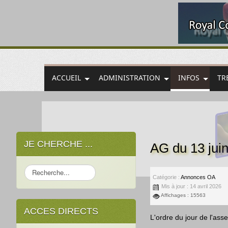
ACCUEIL
ADMINISTRATION
INFOS
TR
JE CHERCHE ...
AG du 13 juin
Rechercher
Catégorie :
Annonces OA
Mis à jour : 14 avril 2026
Affichages : 15563
ACCES DIRECTS
L'ordre du jour de l'as