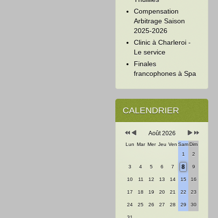
Compensation
Arbitrage Saison
2025-2026
Clinic à Charleroi -
Le service
Finales
francophones à Spa
Année
Mois
Mois
Année
précédente
précédent
suivant
suivante
CALENDRIER
Août 2026
Lun
Mar
Mer
Jeu
Ven
Sam
Dim
1
2
8
3
4
5
6
7
9
10
11
12
13
14
15
16
17
18
19
20
21
22
23
24
25
26
27
28
29
30
31