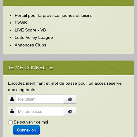
r
c
Portail pour la province, jeunes et loisirs
h
e
FVWB
r
LIVE Score - VB
Lotto Volley League
Annonces Clubs
JE ME CONNECTE
Encodez identifiant et mot de passe pour un accès réservé
aux dirigeants.
Identifiant
Mot de passe
Se souvenir de moi
Connexion