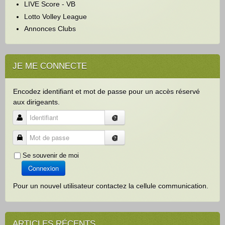
r
LIVE Score - VB
Lotto Volley League
Annonces Clubs
JE ME CONNECTE
Encodez identifiant et mot de passe pour un accès réservé
aux dirigeants.
Identifiant
Mot de passe
Se souvenir de moi
Connexion
Pour un nouvel utilisateur contactez la cellule communication.
ARTICLES RÉCENTS