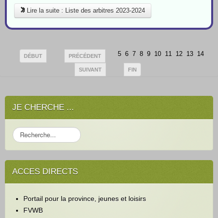
Lire la suite : Liste des arbitres 2023-2024
5
6
7
8
9
10
11
12
13
14
DÉBUT
PRÉCÉDENT
SUIVANT
FIN
JE CHERCHE ...
R
e
c
h
ACCES DIRECTS
e
r
c
Portail pour la province, jeunes et loisirs
h
e
FVWB