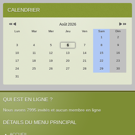
Année
Mois
Mois
Année
précédente
précédent
suivant
suivante
CALENDRIER
Août 2026
Lun
Mar
Mer
Jeu
Ven
Sam
Dim
1
2
6
3
4
5
7
8
9
10
11
12
13
14
15
16
17
18
19
20
21
22
23
24
25
26
27
28
29
30
31
QUI EST EN LIGNE ?
Nous avons 7995 invités et aucun membre en ligne
DÉTAILS DU MENU PRINCIPAL
ACCUEIL